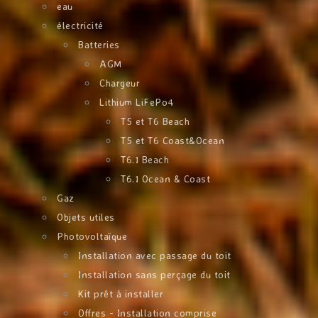
eau
électricité
Batteries
AGM
Chargeur
Lithium LiFePo4
T5 et T6 Beach
T5 et T6 Coast&Ocean
T6.1 Beach
T6.1 Ocean & Coast
Gaz
Objets utiles
Photovoltaïque
Installation avec passage du toit
Installation sans perçage du toit
Kit prêt à installer
Offres - Installation comprise