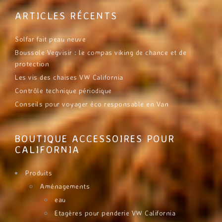
ARTICLES RÉCENTS
Solfar fait peau neuve
Boussole Vegvisir : le compas viking de chance et de
protection
Les vis des chaises VW California
Contrôle technique périodique
Conseils pour voyager éco responsable en Van
BOUTIQUE ACCESSOIRES POUR
CALIFORNIA
Produits
Aménagements
eau
Etagères pour penderie VW California