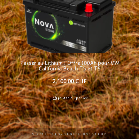
Passer au Lithium ! Offre 100Ah pour VW
California Beach T5 et T6
2,100.00
CHF
Ajouter au panier
© 2019 JEAN-DANIEL BORGEAUD