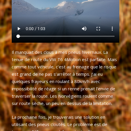
Il manquait des clous à mes pneus hivernaux. La
tenue de route du VW T6 4Motion est parfaite. Mais
comme tout véhicule, c’est au freinage que le risque
est grand de ne pas s’arrêter à temps. J’ai eu
quelques frayeurs en roulant à 80km/h avec
impossibilité de réagir si un renne prenait l’envie de
traverser la route. Les Norvégiens roulent comme
sur route sèche, un peu en dessus de la limitation.
La prochaine fois, je trouverais une solution en
utilisant des pneus cloutés. Le problème est de