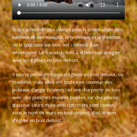
Grâce à l’intérêt des Vikings pour la construction des
bateaux et des maisons, la technique et la tradition
de la sculpture sur bois ont continué à se
développer. Le travail du bois a atteint son apogée
avec les églises en bois debout.
Il existe plusieurs types d’églises en bois debout, ou
stavkirke, mais elles ont toutes en commun des
poteaux d’angle (stavers) et une charpente de bois
avec des planches murales posées sur des pièces
d’assise. Leurs murs ainsi construits sont connus
sous le nom de murs en bois debout, d’où le nom
d’église en bois debout.