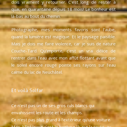
dois vraiment y retourner. C’est long de rester à
quai, en quarantaine depuis 18 mois! Le bonheur est
là-bas au bout du chemin.
Photographe, mes moments favoris sont l’aube,
quand la lumière est magique. Et le paysage paisible.
Mais je dois me faire violence, car je suis de nature
Couche-Tard. Qu’importe, c’est un vrai délice de
rentrer dans l’eau avec mon affût flottant avant que
le soleil encore rouge pointe ses rayons sur l’eau
calme du lac de Neuchâtel.
Et voilà Solfar
Ce n’est pas un de ses gros culs blancs qui
envahissent les route et les champs.
Ce n’est pas plus grand à l’extérieur qu’une voiture.
Mais à l’intérieur c’est le bonheur là, sur la route, au