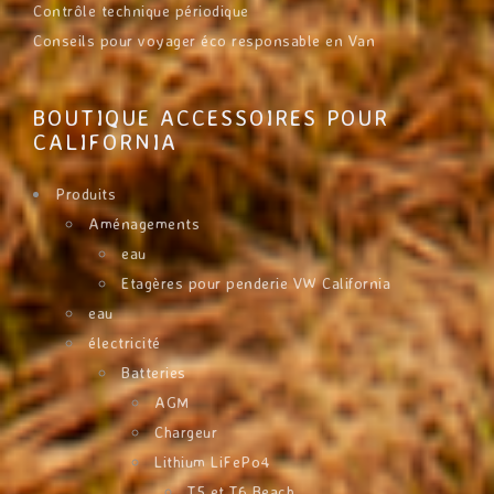
Contrôle technique périodique
Conseils pour voyager éco responsable en Van
BOUTIQUE ACCESSOIRES POUR
CALIFORNIA
Produits
Aménagements
eau
Etagères pour penderie VW California
eau
électricité
Batteries
AGM
Chargeur
Lithium LiFePo4
T5 et T6 Beach