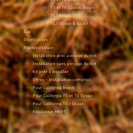
T5 et T6 Coast&Ocean
T6.1 Beach
T6.1 Ocean & Coast
Gaz
Objets utiles
Photovoltaïque
Installation avec passage du toit
Installation sans perçage du toit
Kit prêt à installer
Offres - Installation comprise
Pour California Beach
Pour California T5 et T6 Ocean
Pour California T6.1 Ocean
Régulateur MPPT