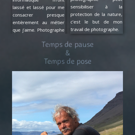
laissé et lassé pour me
sensibiliser à la
consacrer presque
protection de la nature,
entièrement au métier
c’est le but de mon
travail de photographe.
que j’aime. Photographe
Temps de pause
&
Temps de pose