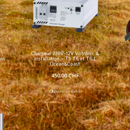
Chargeur 230V-12V Votronic &
ans
installation – T5 T6 et T6.1
Ocean&Coast
450.00
CHF
Ajouter au panier