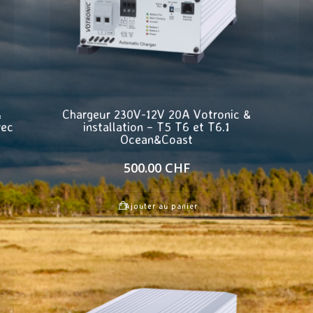
&
Chargeur 230V-12V 20A Votronic &
vec
installation – T5 T6 et T6.1
Ocean&Coast
500.00
CHF
Ajouter au panier