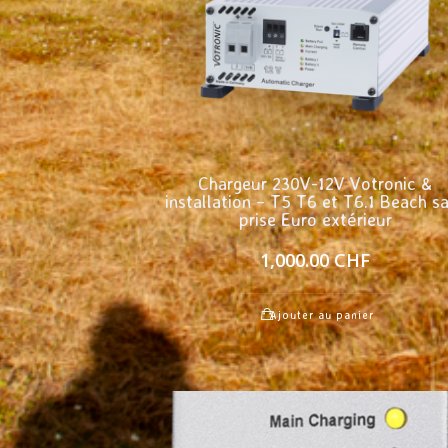
Chargeur 230V-12V Votronic &
installation – T5 T6 et T6.1 Beach s
prise Euro extérieur
1,000.00
CHF
Ajouter au panier