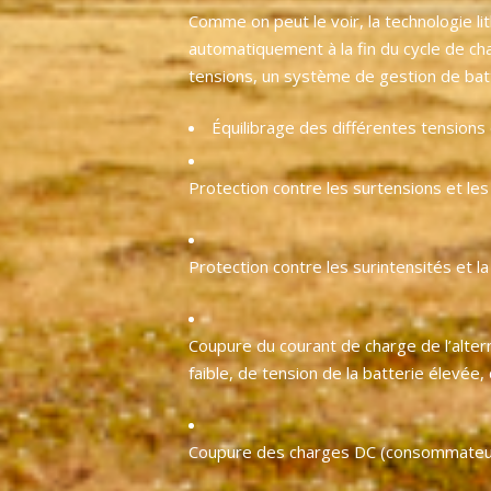
Comme on peut le voir, la technologie li
automatiquement à la fin du cycle de ch
tensions, un système de gestion de bat
Équilibrage des différentes tensions 
Protection contre les surtensions et les 
Protection contre les surintensités et 
Coupure du courant de charge de l’altern
faible, de tension de la batterie élevée
Coupure des charges DC (consommateurs) 