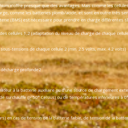
thium n’offre presque que des avantages. Mais comme les cellules 
arge, comme les batteries plomb/acide, et sont en outre très sen
terie (BMS) est nécessaire pour prendre en charge différentes t
des cellules 1,2 (adaptation du niveau de charge de chaque cellul
sous-tensions de chaque cellule 2 (min. 2.5 volts, max. 4.2 volts)
la décharge profonde2
ateur à la batterie auxiliaire ou d’une source de chargement exte
, de surchauffe (> 50° Celsius) ou de températures inférieures à 0°
en cas de tension de la batterie faible, de tension de la batte