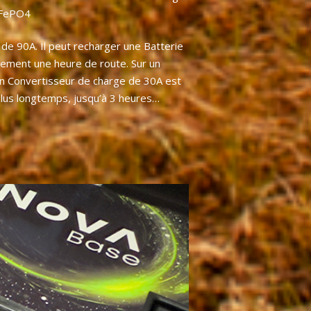
LiFePO4
é de 90A. Il peut recharger une Batterie
ement une heure de route. Sur un
 un Convertisseur de charge de 30A est
r plus longtemps, jusqu’à 3 heures…