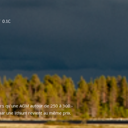
 0.1C
lors qu’une AGM autour de 250 à 300.-
ar une lithium revient au même prix.