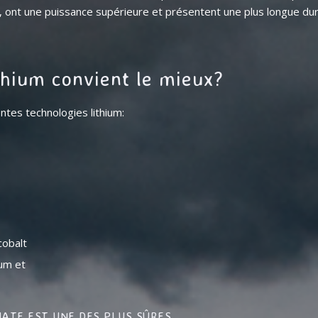
s, ont une puissance supérieure et présentent une plus longue dur
thium convient le mieux?
rentes technologies lithium:
cobalt
nium et
HATE EST UNE DES PLUS SÛRES