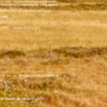
lithium ne peuvent pas s’équilibrer
sibles aux surtensions et sous-
âches:
e, SOC – state of charge)
rne en cas de tension de la batterie
 Celsius
rie élevée ou de surchauffe