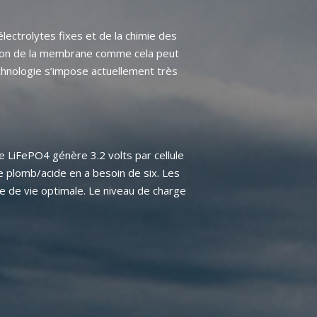
électrolytes fixes et de la chimie des
usion de la membrane comme cela peut
echnologie s’impose actuellement très
 LiFePO4 génère 3.2 volts par cellule
ie plomb/acide en a besoin de six. Les
e de vie optimale. Le niveau de charge