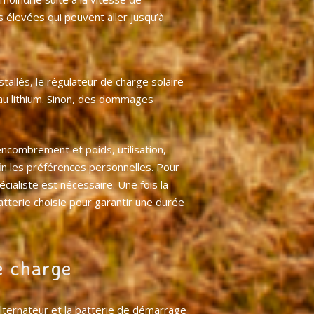
élevées qui peuvent aller jusqu’à
allés, le régulateur de charge solaire
 au lithium. Sinon, des dommages
ncombrement et poids, utilisation,
in les préférences personnelles. Pour
cialiste est nécessaire. Une fois la
tterie choisie pour garantir une durée
e charge
alternateur et la batterie de démarrage