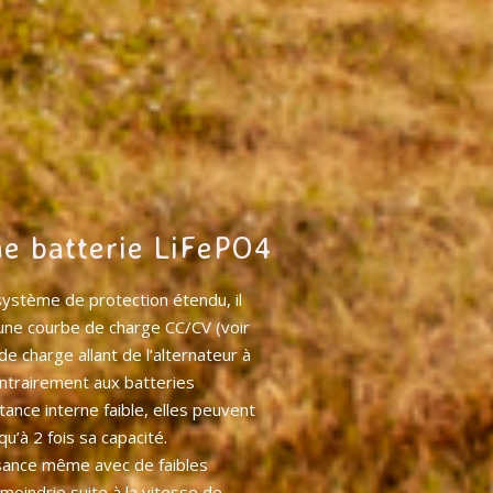
ne batterie LiFePO4
ystème de protection étendu, il
une courbe de charge CC/CV (voir
de charge allant de l’alternateur à
contrairement aux batteries
ance interne faible, elles peuvent
u’à 2 fois sa capacité.
ssance même avec de faibles
moindrie suite à la vitesse de