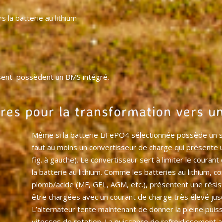
s la batterie au lithium
ssent possèdent un BMS intégré.
es pour la transformation vers u
Même si la batterie LiFePO4 sélectionnée possède un s
faut au moins un convertisseur de charge qui présente 
fig. à gauche). Le convertisseur sert à limiter le courant 
la batterie au lithium. Comme les batteries au lithium, 
plomb/acide (MF, GEL, AGM, etc.), présentent une résist
être chargées avec un courant de charge très élevé jusq
L’alternateur tente maintenant de donner la pleine pui
vitesses de rotation. La puissance de refroidissement a