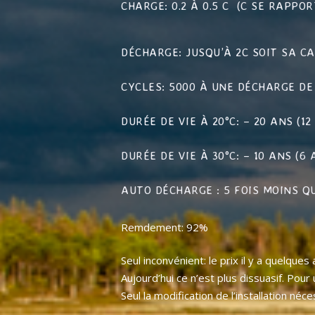
CHARGE: 0.2 À 0.5 C (C SE RAPPO
DÉCHARGE: JUSQU’À 2C SOIT SA C
CYCLES: 5000 À UNE DÉCHARGE DE
DURÉE DE VIE À 20°C: – 20 ANS (1
DURÉE DE VIE À 30°C: – 10 ANS (6
AUTO DÉCHARGE : 5 FOIS MOINS Q
Remdement: 92%
Seul inconvénient: le prix il y a quelq
Aujourd’hui ce n’est plus dissuasif. Po
Seul la modification de l’installation néc