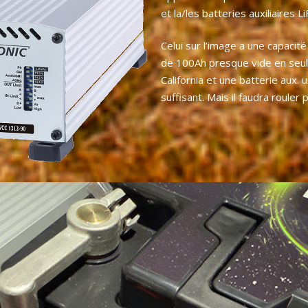
et la/les batteries auxiliaires 
Celui sur l’image a une capacit
de 100Ah presque vide en seul
California et une batterie aux.
suffisant. Mais il faudra roule