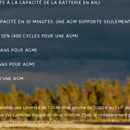
RTE À LA CAPACITÉ DE LA BATTERIE EN AH,)
APACITÉ EN 30 MINUTES. UNE AGM SUPPORTE SEULEMENT
 50% (400 CYCLES POUR UNE AGM)
2 ANS POUR AGM)
 ANS POUR AGM)
U’UNE AGM
ues années une LiFePO4 de 100Ah était proche de 2000 € ou CHF a
ur un VW California équipé de deux AGM de 75Ah, le remplacement p
essite l’intervention d’un professionnel.