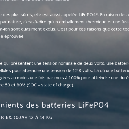
e des plus sûres, elle est aussi appelée
LiFePO4*
. En raison des 
es par nature, c’est-à-dire qu’un emballement thermique et une f
ium-ion sont quasiment exclus. C’est pour ces raisons que cette t
me éprouvée.
 qui présentent une tension nominale de deux volts, une batterie
llules pour atteindre une tension de 12.8 volts. Là où une batter
rgées au moins une fois par mois à 100% pour atteindre une duré
tre 50 et 80% (SOC – state of charge).
nients des batteries LiFePO4
P. EX. 100AH 12 À 14 KG