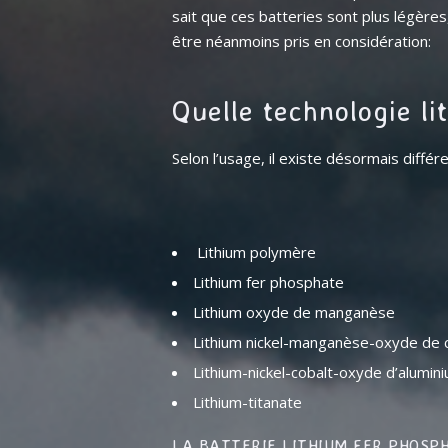
sait que ces batteries sont plus légère
être néanmoins pris en considération:
Quelle technologie li
Selon l’usage, il existe désormais diffé
Lithium polymère
Lithium fer phosphate
Lithium oxyde de manganèse
Lithium nickel-manganèse-oxyde de 
Lithium-nickel-cobalt-oxyde d’alumi
Lithium-titanate
LA BATTERIE LITHIUM FER PHOSP