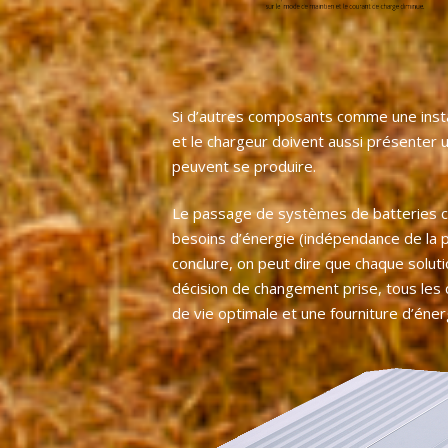
Si d’autres composants comme une install
et le chargeur doivent aussi présenter 
peuvent se produire.
Le passage de systèmes de batteries cou
besoins d’énergie (indépendance de la p
conclure, on peut dire que chaque solutio
décision de changement prise, tous les 
de vie optimale et une fourniture d’éner