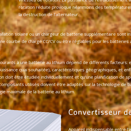
rotation réduite provoque néanmoins des températures 
la destruction de l’alternateur.
ation solaire ou un chargeur de batterie supplémentaire sont inst
une courbe de charge CC/CV ou être réglables pour les batteries
rants à une batterie au lithium dépend de différents facteurs: e
uissance quai souhaitée), caractéristiques géographiques, et enf
n doit être étudiée individuellement et qu’une planification de spé
composants utilisés doivent être adaptés sur la technologie de ba
gie maximale de la batterie au lithium.
Convertisseur d
Appareil indispensable entre l’