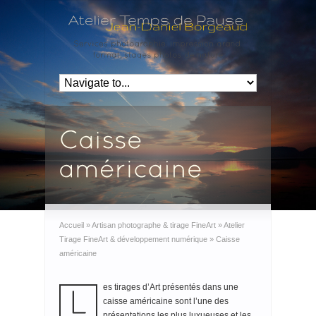
Accueil
»
Artisan photographe & tirage FineArt
»
Atelier
Tirage FineArt & développement numérique
»
Caisse
américaine
es tirages d’Art présentés dans une
caisse américaine sont l’une des
présentations les plus luxueuses et les