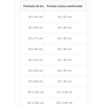
Formats du tirage
Format caisse américaine
Prix de la cai
30 x 45 cm
35 x 50 cm
108.- Frs
40 x 60 cm
45 x 65 cm
128.- Frs
50 x 75 cm
55 x 80 cm
142.- Frs
60 x 90 cm
65 x 95 cm
162.- Frs
40 x 40 cm
45 x 45 cm
112.- Frs
60 x 60 cm
65 x 65 cm
142.- Frs
20 x 60 cm
25 x 65 cm
112.- Frs
40 x 120 cm
45 x 125 cm
198.- Frs
60 x 180 cm
65 x 185 cm
278.- Frs