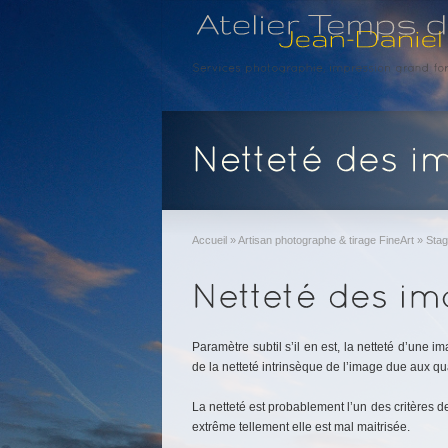
Accueil
»
Artisan photographe & tirage FineArt
»
Stag
Paramètre subtil s’il en est, la netteté d’une 
de la netteté intrinsèque de l’image due aux qua
La netteté est probablement l’un des critères d
extrême tellement elle est mal maitrisée.