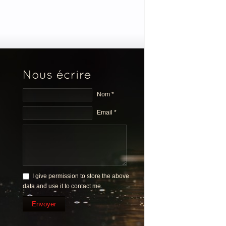
Nom *
Email *
I give permission to store the above
data and use it to contact me.
Envoyer