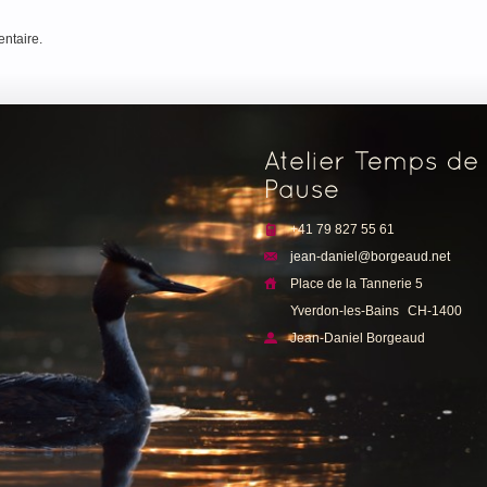
ntaire.
e
+41 79 827 55 61
jean-daniel@borgeaud.net
Place de la Tannerie 5
Yverdon-les-Bains
CH-1400
Jean-Daniel Borgeaud