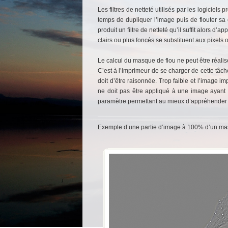
Les filtres de netteté utilisés par les logiciel
temps de dupliquer l’image puis de flouter sa 
produit un filtre de netteté qu’il suffit alors d’
clairs ou plus foncés se substituent aux pixels 
Le calcul du masque de flou ne peut être réali
C’est à l’imprimeur de se charger de cette tâch
doit d’être raisonnée. Trop faible et l’image im
ne doit pas être appliqué à une image ayant d
paramètre permettant au mieux d’appréhender 
Exemple d’une partie d’image à 100% d’un masq