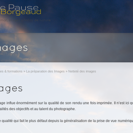
es & formations
»
La préparation des Images
»
Netteté des images
image influe énormément sur la qualité de son rendu une fois imprimée. Il n’est ici 
lités des objectifs et au talent du photographe.
e qualité qui fait le plus défaut depuis la généralisation de la prise de vue numéri