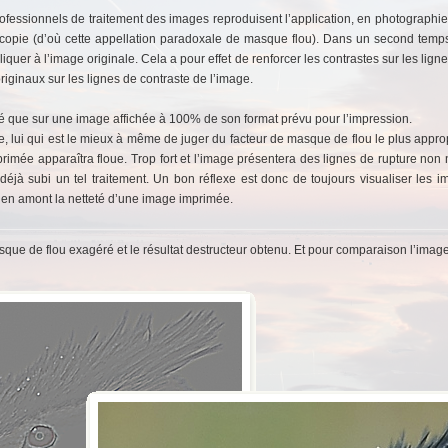
s professionnels de traitement des images reproduisent l’application, en photographi
copie (d’où cette appellation paradoxale de masque flou). Dans un second temps, o
appliquer à l’image originale. Cela a pour effet de renforcer les contrastes sur les lign
originaux sur les lignes de contraste de l’image.
sé que sur une image affichée à 100% de son format prévu pour l’impression.
e, lui qui est le mieux à même de juger du facteur de masque de flou le plus appropr
primée apparaîtra floue. Trop fort et l’image présentera des lignes de rupture non na
éjà subi un tel traitement. Un bon réflexe est donc de toujours visualiser les 
en amont la netteté d’une image imprimée.
ue de flou exagéré et le résultat destructeur obtenu. Et pour comparaison l’ima