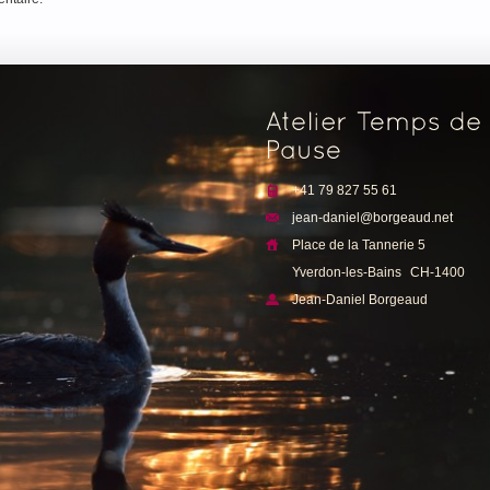
e
+41 79 827 55 61
jean-daniel@borgeaud.net
Place de la Tannerie 5
Yverdon-les-Bains
CH-1400
Jean-Daniel Borgeaud