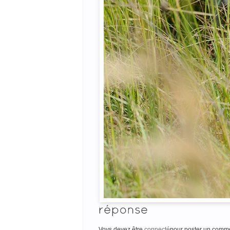
Voys devez être
connecté
pour poster un comme