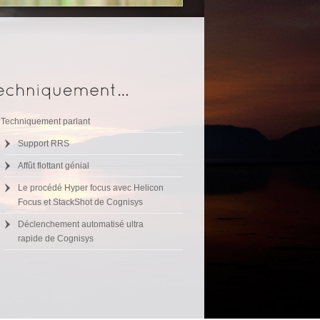
Techniquement parlant
Support RRS
Affût flottant génial
Le procédé Hyper focus avec Helicon
Focus et StackShot de Cognisys
Déclenchement automatisé ultra
rapide de Cognisys