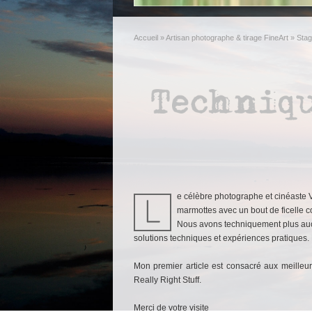
Accueil
»
Artisan photographe & tirage FineArt
»
Stag
e célèbre photographe et cinéaste V
marmottes avec un bout de ficelle 
Nous avons techniquement plus aucun
solutions techniques et expériences pratiques. 
Mon premier article est consacré aux meilleu
Really Right Stuff.
Merci de votre visite